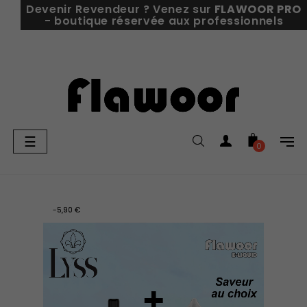
Devenir Revendeur ? Venez sur
FLAWOOR PRO
- boutique réservée aux professionnels
Basculer
☰
0
la
navigation
-5,90 €
-5,90 €