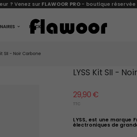
eur ? Venez sur
FLAWOOR PRO
- boutique réservée
NAIRES
PACKS
it SII - Noir Carbone
LYSS Kit SII - N
29,90 €
TTC
LYSS, est une marque F
électroniques de grande