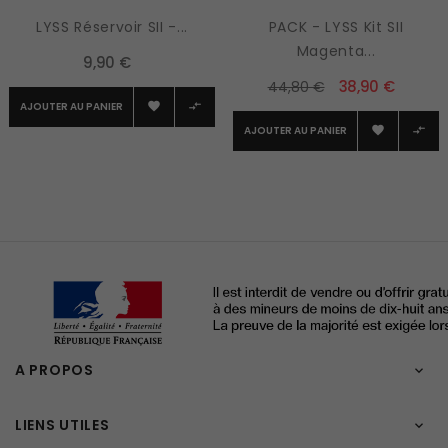
LYSS Réservoir SII -...
PACK - LYSS Kit SII
Magenta...
9,90 €
38,90 €
44,80 €
AJOUTER AU PANIER


AJOUTER AU PANIER


A PROPOS

LIENS UTILES
