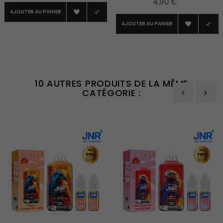
4,90 €
AJOUTER AU PANIER


AJOUTER AU PANIER


10 AUTRES PRODUITS DE LA MÊME
CATÉGORIE :
‹
›