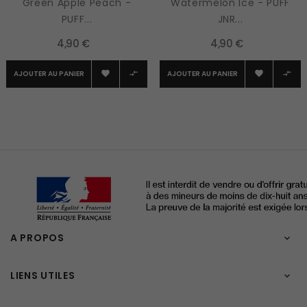
Green Apple Peach -
Watermelon Ice - PUFF
PUFF...
JNR...
4,90 €
4,90 €
AJOUTER AU PANIER
AJOUTER AU PANIER




A PROPOS

LIENS UTILES
