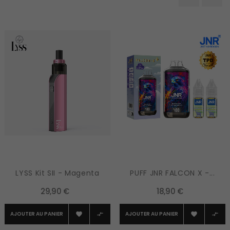
‹
›
LYSS Kit SII - Magenta
PUFF JNR FALCON X -...
29,90 €
18,90 €
AJOUTER AU PANIER
AJOUTER AU PANIER



