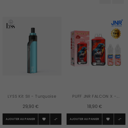
‹
›
LYSS Kit SII - Turquoise
PUFF JNR FALCON X -...
29,90 €
18,90 €
AJOUTER AU PANIER
AJOUTER AU PANIER



