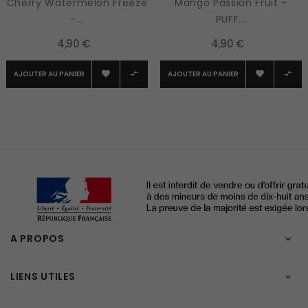
Cherry Watermelon Freeze
Mango Passion Fruit -
-...
PUFF...
4,90 €
4,90 €
AJOUTER AU PANIER
AJOUTER AU PANIER




A PROPOS

LIENS UTILES
