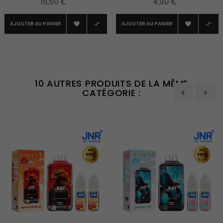
15,50 €
4,90 €
AJOUTER AU PANIER
AJOUTER AU PANIER




10 AUTRES PRODUITS DE LA MÊME
CATÉGORIE :
‹
›