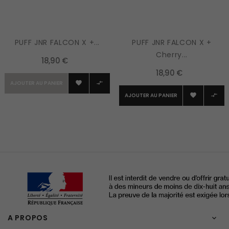
PUFF JNR FALCON X +...
PUFF JNR FALCON X +
Cherry...
18,90 €
18,90 €
AJOUTER AU PANIER


AJOUTER AU PANIER


A PROPOS
