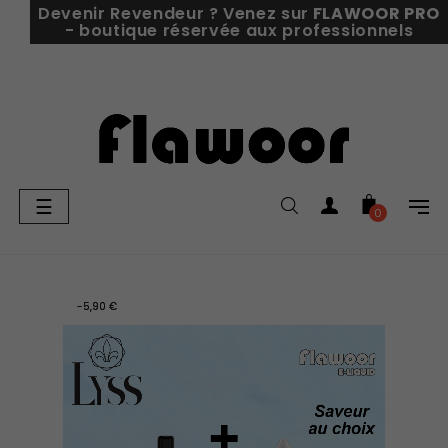
Devenir Revendeur ? Venez sur
FLAWOOR PRO
- boutique réservée aux professionnels
Basculer
☰
0
la
navigation
-5,90 €
-5,90 €