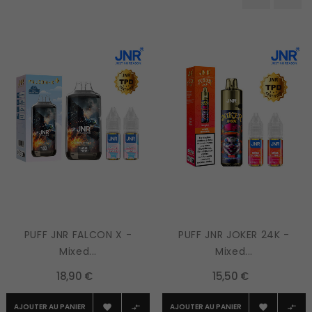
‹
›
PUFF JNR FALCON X -
PUFF JNR JOKER 24K -
Mixed...
Mixed...
18,90 €
15,50 €
AJOUTER AU PANIER
AJOUTER AU PANIER



