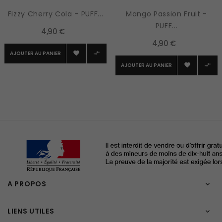
Fizzy Cherry Cola - PUFF...
Mango Passion Fruit -
PUFF...
4,90 €
4,90 €
AJOUTER AU PANIER


AJOUTER AU PANIER


A PROPOS

LIENS UTILES
