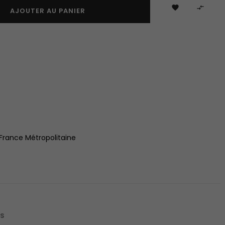


AJOUTER AU PANIER
 France Métropolitaine
IS