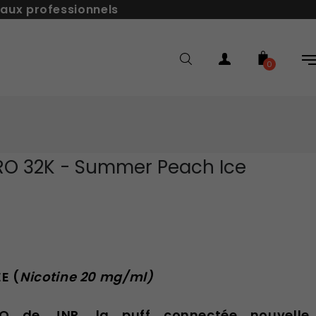
 aux professionnels
0
PRO 32K - Summer Peach Ice
E (
Nicotine
20 mg/ml)
O de JNR, la puff connectée nouvelle