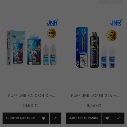
‹
›
PUFF JNR FALCON X -...
PUFF JNR JOKER 24k -...
18,90 €
15,50 €
AJOUTER AU PANIER
AJOUTER AU PANIER



