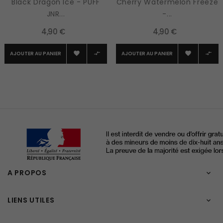
Black Dragon Ice - PUFF
Cherry Watermelon Freeze
JNR...
-...
4,90 €
4,90 €
AJOUTER AU PANIER
AJOUTER AU PANIER




A PROPOS

LIENS UTILES
