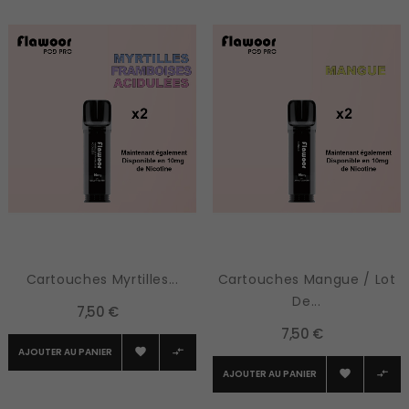
‹
›
Cartouches Myrtilles...
Cartouches Mangue / Lot
De...
7,50 €
7,50 €
AJOUTER AU PANIER


AJOUTER AU PANIER

