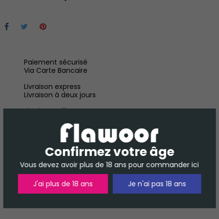
Paiement sécurisé
Via Carte Bancaire
Livraison express
Livraison à deux jours
Livraison Offerte
À Partir de 30 € TTC en France Métropolitaine
Confirmez votre âge
Vous devez avoir plus de 18 ans pour commander ici
J'ai plus de 18 ans
Je n'ai pas 18 ans
DESCRIPTION
DÉTAILS DU PRODUIT
AVIS