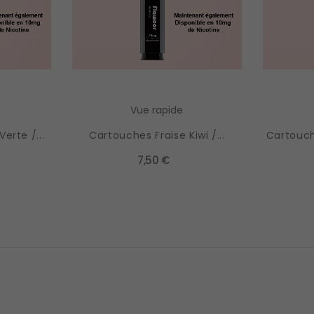
Vue rapide
erte /...
Cartouches Fraise Kiwi /...
Cartouch
7,50 €