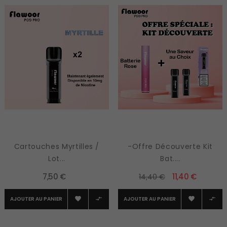
Cartouches Myrtilles /
-Offre Découverte Kit
Lot...
Bat....
7,50 €
11,40 €
14,40 €
AJOUTER AU PANIER
AJOUTER AU PANIER



