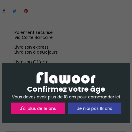
Paiement sécurisé
Via Carte Bancaire
Livraison express
Livraison à deux jours
Livraison Offerte
À Partir de 30 € TTC en France Métropolitaine
Confirmez votre âge
Vous devez avoir plus de 18 ans pour commander ici
J'ai plus de 18 ans
Je n'ai pas 18 ans
DESCRIPTION
DÉTAILS DU PRODUIT
AVIS