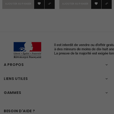
AJOUTER AU PANIER
AJOUTER AU PANIER




A PROPOS

LIENS UTILES

GAMMES

BESOIN D'AIDE ?