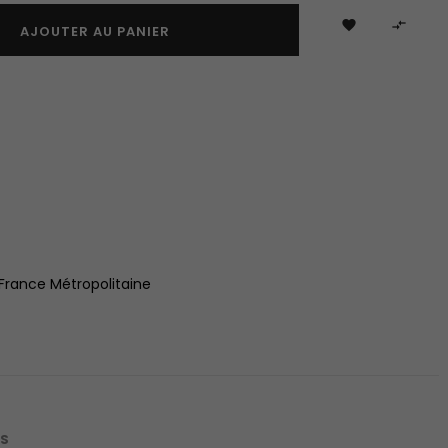


AJOUTER AU PANIER
 France Métropolitaine
IS